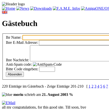
Gästebuch
Ihr Name:
Ihre E-Mail Adresse:
Ihre Nachricht:
Anti-Spam code:
Bitte Code eingeben:
220 Einträge im Gästebuch - Zeige Einträge 201-210 [
1
2
3
4
5
6
7
moriu
schrieb am
21. August 2003 %
all my congratulations, for this good site. Till soon, bye