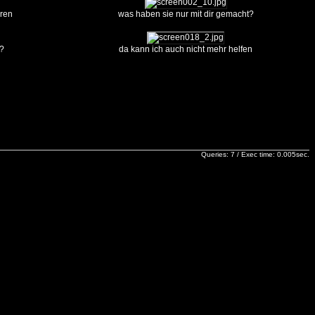
oren
was haben sie nur mit dir gemacht?
t?
da kann ich auch nicht mehr helfen
Queries: 7 / Exec time: 0.005sec.