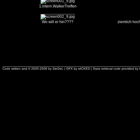
1.intern.WalkerTreffen
Wo will er hin????
ziemlich hoch
Code written and © 2005-2008 by
SieGeL
| GFX by
wICKED
| Stats retrieval code provided by