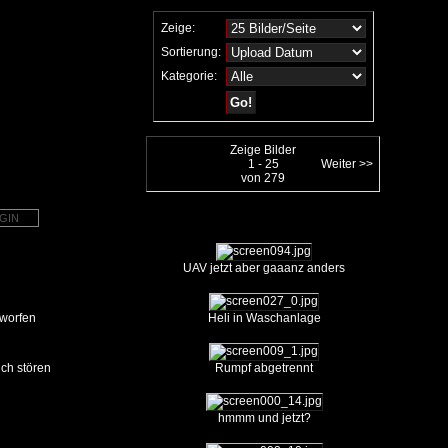
Zeige:
Sortierung:
Kategorie:
Zeige Bilder
1 - 25
Weiter >>
von 279
GIN
UAV jetzt aber gaaanz anders
worfen
Heli in Waschanlage
ich stören
Rumpf abgetrennt
hmmm und jetzt?