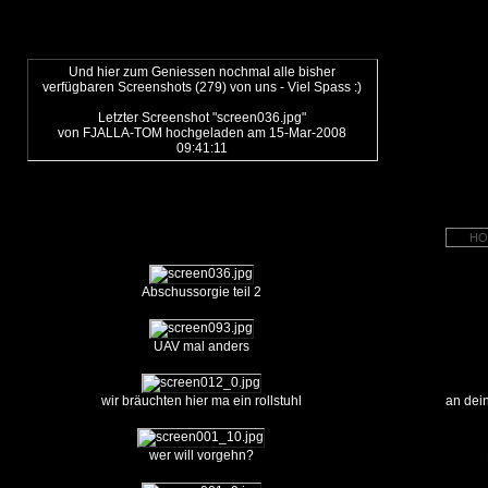
Und hier zum Geniessen nochmal alle bisher
verfügbaren Screenshots (279) von uns - Viel Spass :)
Letzter Screenshot "screen036.jpg"
von FJALLA-TOM hochgeladen am 15-Mar-2008
09:41:11
HO
Abschussorgie teil 2
UAV mal anders
wir bräuchten hier ma ein rollstuhl
an dein
wer will vorgehn?