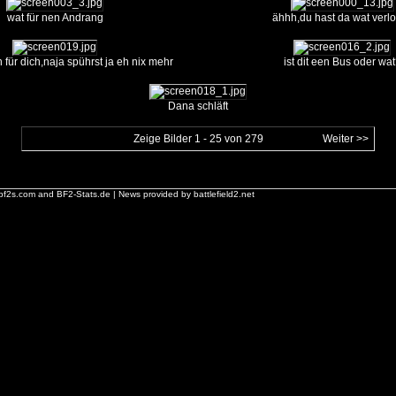
wat für nen Andrang
ähhh,du hast da wat verl
 für dich,naja spührst ja eh nix mehr
ist dit een Bus oder wa
Dana schläft
Zeige Bilder 1 - 25 von 279
Weiter >>
bf2s.com
and
BF2-Stats.de
| News provided by
battlefield2.net