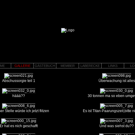
ME
GALLERIE
GÄSTEBUCH
MEMBER
LABERECKE
LINKS
LO
Abschussorgie teil 1
Überwachung ist alles
häää??
30 tonnen ma so eben umge
er Stelle würde ich jetzt flitzen
Es ist Titan-Paarungszeit,bitte n
Er hat es nich geschafft
Und was siehst du??