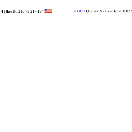
v3.07
/ Queries: 9 / Exec time: 0.02
 4 | Ihre IP: 216.73.217.134